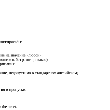
ния/просьбы:
ие на значение «любой»:
еющихся, без разницы какое)
трицания:
ние, недопустимо в стандартном английском)
и
no
в пропуски:
 the street.