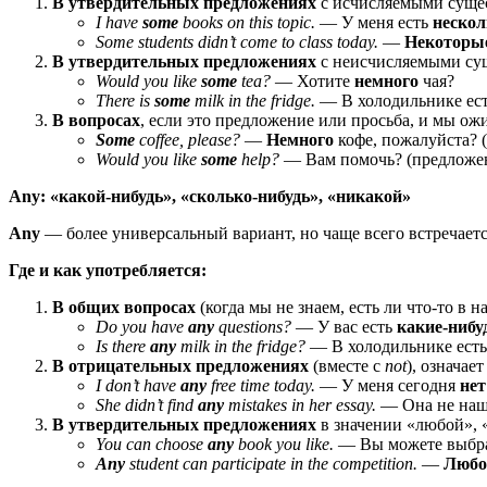
В утвердительных предложениях
с исчисляемыми сущес
I have
some
books on this topic.
— У меня есть
нескол
Some students didn’t come to class today.
—
Некоторы
В утвердительных предложениях
с неисчисляемыми сущ
Would you like
some
tea?
— Хотите
немного
чая?
There is
some
milk in the fridge.
— В холодильнике ес
В вопросах
, если это предложение или просьба, и мы ож
Some
coffee, please?
—
Немного
кофе, пожалуйста? (
Would you like
some
help?
— Вам помочь? (предложе
Any: «какой‑нибудь», «сколько‑нибудь», «никакой»
Any
— более универсальный вариант, но чаще всего встречаетс
Где и как употребляется:
В общих вопросах
(когда мы не знаем, есть ли что‑то в н
Do you have
any
questions?
— У вас есть
какие‑нибу
Is there
any
milk in the fridge?
— В холодильнике есть
В отрицательных предложениях
(вместе с
not
), означае
I don’t have
any
free time today.
— У меня сегодня
нет
She didn’t find
any
mistakes in her essay.
— Она не на
В утвердительных предложениях
в значении «любой», «
You can choose
any
book you like.
— Вы можете выбр
Any
student can participate in the competition.
—
Любо