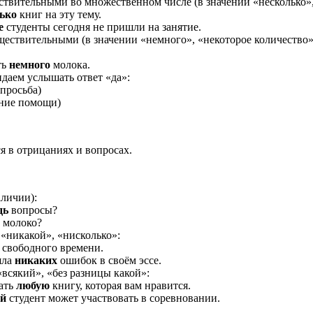
твительными во множественном числе (в значении «несколько»,
ько
книг на эту тему.
е
студенты сегодня не пришли на занятие.
ествительными (в значении «немного», «некоторое количество»
ть
немного
молока.
идаем услышать ответ «да»:
просьба)
ние помощи)
я в отрицаниях и вопросах.
аличии):
дь
вопросы?
 молоко?
т «никакой», «нисколько»:
свободного времени.
шла
никаких
ошибок в своём эссе.
всякий», «без разницы какой»:
ать
любую
книгу, которая вам нравится.
й
студент может участвовать в соревновании.