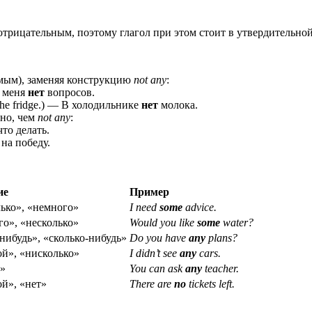
трицательным, поэтому глагол при этом стоит в утвердительно
мым), заменяя конструкцию
not any
:
У меня
нет
вопросов.
n the fridge.) — В холодильнике
нет
молока.
чно, чем
not any
:
 что делать.
на победу.
ие
Пример
ько», «немного»
I need
some
advice.
о», «несколько»
Would you like
some
water?
нибудь», «сколько‑нибудь»
Do you have
any
plans?
ой», «нисколько»
I didn’t see
any
cars.
»
You can ask
any
teacher.
й», «нет»
There are
no
tickets left.