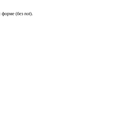
й форме (без
not
).