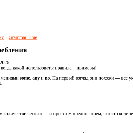
ку
»
Grammar Time
ребления
.2026
 когда какой использовать: правила + примеры!
оимениями
some
,
any
и
no
. На первый взгляд они похожи — все у
о.
 количестве чего‑то — и при этом предполагаем, что это количе