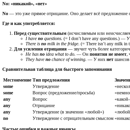
No: «никакой», «нет»
No
— это уже прямое отрицание. Оно делает всё предложение о
Где и как употребляется:
Перед существительным
(исчисляемым или неисчисляе
I have
no
questions.
(= I don’t have any questions.) — 
There is
no
milk in the fridge.
(= There isn’t any milk i
Для усиления отрицания
— звучит чуть более категори
He has
no
idea what to do.
— Он
понятия не имеет
,
They have
no
chance of winning.
— У них
нет
шансов 
Сравнительная таблица для быстрого запоминания
Местоимение
Тип предложения
Значен
some
Утверждение
«нескол
some
Вопрос (предложение/просьба)
«немног
any
Вопрос
«какой‑
any
Отрицание
«никак
any
Утверждение (в значении «любой»)
«любой
no
Утверждение с отрицательным смыслом
«никако
Частые ошибки и важные нюансы