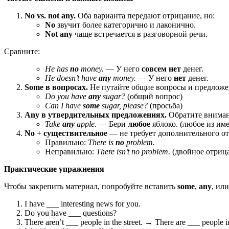
No vs. not any.
Оба варианта передают отрицание, но:
No
звучит более категорично и лаконично.
Not any
чаще встречается в разговорной речи.
Сравните:
He has
no
money.
— У него
совсем нет
денег.
He doesn’t have
any
money.
— У него
нет
денег.
Some в вопросах.
Не путайте общие вопросы и предложе
Do you have
any
sugar?
(общий вопрос)
Can I have
some
sugar, please?
(просьба)
Any в утвердительных предложениях.
Обратите вниман
Take
any
apple.
— Бери
любое
яблоко. (любое из им
No + существительное
— не требует дополнительного о
Правильно:
There is
no
problem.
Неправильно:
There isn’t no problem.
(двойное отрица
Практические упражнения
Чтобы закрепить материал, попробуйте вставить
some
,
any
, ил
I have ___ interesting news for you.
Do you have ___ questions?
There aren’t ___ people in the street. → There are ___ people in