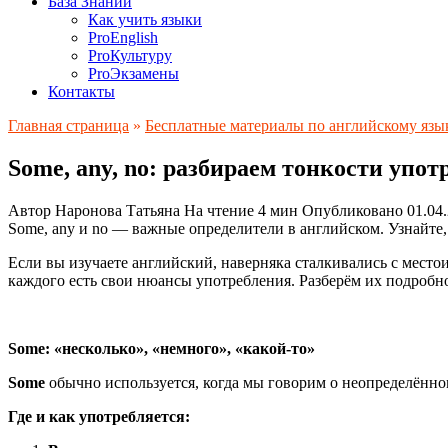
База Знаний
Как учить языки
ProEnglish
ProКультуру
ProЭкзамены
Контакты
Главная страница
»
Бесплатные материалы по английскому язы
Some, any, no: разбираем тонкости упот
Автор
Наронова Татьяна
На чтение
4 мин
Опубликовано
01.04
Some, any и no — важные определители в английском. Узнайте,
Если вы изучаете английский, наверняка сталкивались с мест
каждого есть свои нюансы употребления. Разберём их подробн
Some: «несколько», «немного», «какой‑то»
Some
обычно используется, когда мы говорим о неопределённом
Где и как употребляется: