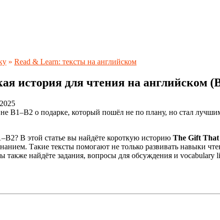
ку
»
Read & Learn: тексты на английском
кая история для чтения на английском (
.2025
е B1–B2 о подарке, который пошёл не по плану, но стал лучшим
1–B2? В этой статье вы найдёте короткую историю
The Gift Tha
нанием. Такие тексты помогают не только развивать навыки чтен
также найдёте задания, вопросы для обсуждения и vocabulary li