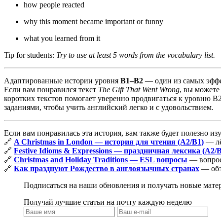
how people reacted
why this moment became important or funny
what you learned from it
Tip for students:
Try to use at least 5 words from the vocabulary list.
Адаптированные истории уровня
B1–B2
— один из самых эффе
Если вам понравился текст
The Gift That Went Wrong
, вы можете
коротких текстов помогает уверенно продвигаться к уровню B
заданиями, чтобы учить английский легко и с удовольствием.
Если вам понравилась эта история, вам также будет полезно из
🔗
A Christmas in London — история для чтения (A2/B1)
— лё
🔗
Festive Idioms & Expressions — праздничная лексика (A2/B
🔗
Christmas and Holiday Traditions — ESL вопросы
— вопрос
🔗
Как празднуют Рождество в англоязычных странах
— обз
Подписаться на наши обновления и получать новые мате
Получай лучшие статьи на почту каждую неделю