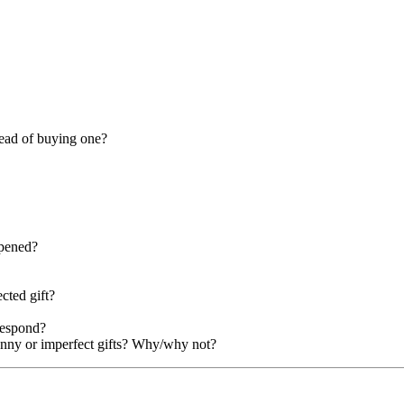
ead of buying one?
ppened?
cted gift?
respond?
unny or imperfect gifts? Why/why not?