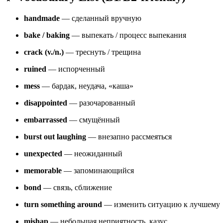
handmade
— сделанный вручную
bake / baking
— выпекать / процесс выпекания
crack (v./n.)
— треснуть / трещина
ruined
— испорченный
mess
— бардак, неудача, «каша»
disappointed
— разочарованный
embarrassed
— смущённый
burst out laughing
— внезапно рассмеяться
unexpected
— неожиданный
memorable
— запоминающийся
bond
— связь, сближение
turn something around
— изменить ситуацию к лучшему
mishap
— небольшая неприятность, казус