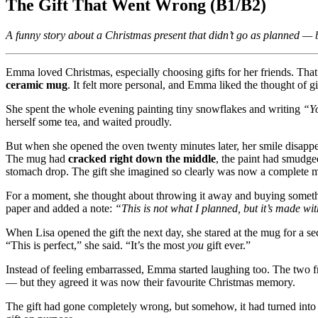
The Gift That Went Wrong (B1/B2)
A funny story about a Christmas present that didn’t go as planned — 
Emma loved Christmas, especially choosing gifts for her friends. That 
ceramic mug
. It felt more personal, and Emma liked the thought of 
She spent the whole evening painting tiny snowflakes and writing
“Yo
herself some tea, and waited proudly.
But when she opened the oven twenty minutes later, her smile disapp
The mug had
cracked right down the middle
, the paint had smudge
stomach drop. The gift she imagined so clearly was now a complete m
For a moment, she thought about throwing it away and buying somethin
paper and added a note:
“This is not what I planned, but it’s made wi
When Lisa opened the gift the next day, she stared at the mug for a
“This is perfect,” she said. “It’s the most
you
gift ever.”
Instead of feeling embarrassed, Emma started laughing too. The two fri
— but they agreed it was now their favourite Christmas memory.
The gift had gone completely wrong, but somehow, it had turned into 