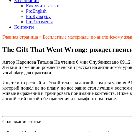
База Знаний
Как учить языки
ProEnglish
ProКультуру
ProЭкзамены
Контакты
Главная страница
»
Бесплатные материалы по английскому язы
The Gift That Went Wrong: рождественс
Автор
Наронова Татьяна
На чтение
6 мин
Опубликовано
09.12
Лёгкий и смешной рождественский рассказ на английском уровн
vocabulary для практики.
Ищете интересный и лёгкий текст на английском для уровня B
который пошёл не по плану, но всё равно стал лучшим воспоми
живые выражения и тренировать понимание контекста. Ниже вы 
английский онлайн без давления и в комфортном темпе.
Содержание статьи