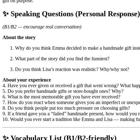
gift on purpose.
✨ Speaking Questions (Personal Response)
(B1/B2 — encourage real conversation)
About the story
Why do you think Emma decided to make a handmade gift inst
What part of the story did you find the funniest?
Do you think Lisa’s reaction was realistic? Why/why not?
About your experience
4. Have you ever given or received a gift that went wrong? What ha
5. Do you prefer handmade gifts or store-bought ones? Why?
6. What is the most memorable gift you have ever received?
7. How do you react when someone gives you an imperfect or unexpe
8. Do you think people put too much pressure on choosing gifts?
9. If a friend gave you a “failed” handmade present, how would you 
10. Would you ever start a tradition like Emma and Lisa — making f
✨
Vocabulary List (B1/B2-friendly)