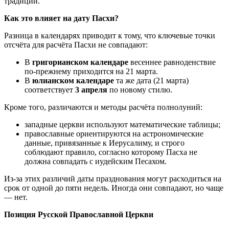
традиции.
Как это влияет на дату Пасхи?
Разница в календарях приводит к тому, что ключевые точки
отсчёта для расчёта Пасхи не совпадают:
В
григорианском календаре
весеннее равноденствие
по‑прежнему приходится на 21 марта.
В
юлианском календаре
та же дата (21 марта)
соответствует
3 апреля
по новому стилю.
Кроме того, различаются и методы расчёта полнолуний:
западные церкви используют математические таблицы;
православные ориентируются на астрономические
данные, привязанные к Иерусалиму, и строго
соблюдают правило, согласно которому Пасха не
должна совпадать с иудейским Песахом.
Из‑за этих различий даты празднования могут расходиться на
срок от одной до пяти недель. Иногда они совпадают, но чаще
— нет.
Позиция Русской Православной Церкви