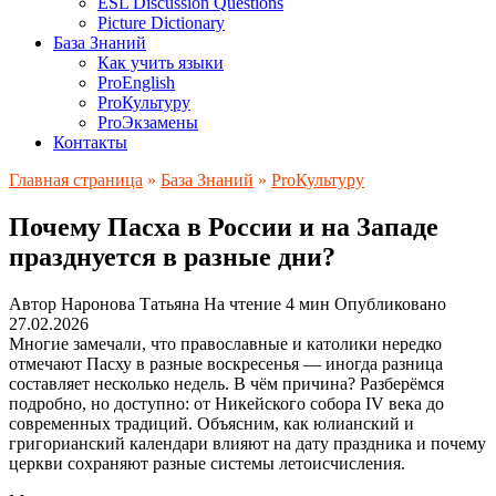
ESL Discussion Questions
Picture Dictionary
База Знаний
Как учить языки
ProEnglish
ProКультуру
ProЭкзамены
Контакты
Главная страница
»
База Знаний
»
ProКультуру
Почему Пасха в России и на Западе
празднуется в разные дни?
Автор
Наронова Татьяна
На чтение
4 мин
Опубликовано
27.02.2026
Многие замечали, что православные и католики нередко
отмечают Пасху в разные воскресенья — иногда разница
составляет несколько недель. В чём причина? Разберёмся
подробно, но доступно: от Никейского собора IV века до
современных традиций. Объясним, как юлианский и
григорианский календари влияют на дату праздника и почему
церкви сохраняют разные системы летоисчисления.