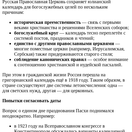
Русская Православная Церковь сохраняет юлианский
календарь для богослужебных целей по нескольким
причинам:
историческая преемственность
— связь с первыми
веками христианства и решениями Вселенских соборов;
богослужебный круг
— календарь тесно переплетён с
системой постов, праздников и чтений;
единство с другими православными церквями
—
многие поместные церкви (например, Иерусалимская,
Сербская) также придерживаются старого стиля;
соблюдение канонических правил
— особое внимание
к соотношению христианской и иудейской пасхалий.
При этом в гражданской жизни Россия перешла на
григорианский календарь ещё в 1918 году. Таким образом, в
стране сосуществуют две системы летоисчисления: одна —
для светских нужд, другая — для церковных.
Попытки согласовать даты
Вопрос о едином дне празднования Пасхи поднимался
неоднократно. Например:
в 1923 году на Всеправославном конгрессе в
Константинополе обсуждались варианты календарной