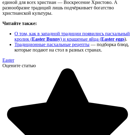
единой для всех христиан — Воскресение Христово. А
разнообразие традиций лишь подчёркивает богатство
христианской культуры.
Читайте также:
О том, как в западной традиции появились пасхальный
кролик (
Easter Bunny
) и крашеные яйца (
Easter eggs
).
Традиционные пасхальные рецепты
— подборка блюд,
которые подают на стол в разных странах.
Easter
Оцените статью