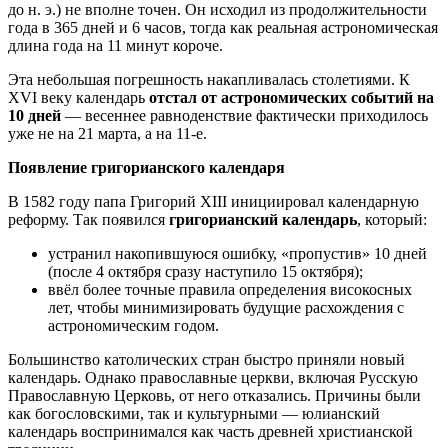
до н. э.) не вполне точен. Он исходил из продолжительности
года в 365 дней и 6 часов, тогда как реальная астрономическая
длина года на 11 минут короче.
Эта небольшая погрешность накапливалась столетиями. К
XVI веку календарь
отстал от астрономических событий на
10 дней
— весеннее равноденствие фактически приходилось
уже не на 21 марта, а на 11‑е.
Появление григорианского календаря
В 1582 году папа Григорий XIII инициировал календарную
реформу. Так появился
григорианский календарь
, который:
устранил накопившуюся ошибку, «пропустив» 10 дней
(после 4 октября сразу наступило 15 октября);
ввёл более точные правила определения високосных
лет, чтобы минимизировать будущие расхождения с
астрономическим годом.
Большинство католических стран быстро приняли новый
календарь. Однако православные церкви, включая Русскую
Православную Церковь, от него отказались. Причины были
как богословскими, так и культурными — юлианский
календарь воспринимался как часть древней христианской